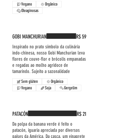
Vegano
Orgânico
Oleaginosas
GOBI MANCHURIAN
R$ 59
Inspirado no prato símbolo da culinária
indo-chinesa, nosso Gobi Manchurian leva
flores de couve-flor e brócolis empanadas
e regadas ao molho agridoce de
tamarindo. Sujeito a sazonalidade
Sem glúten
Orgânico
Vegano
Soja
Gergelim
PATACÓN
R$ 21
Da polpa da banana verde é feito o
patacón, iguaria apreciada por diversos
países da América. Da casca, um vinagrete