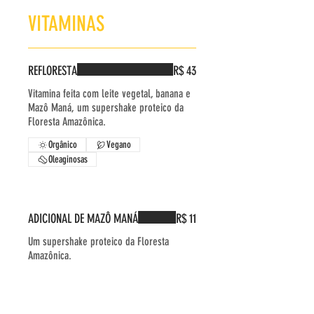
VITAMINAS
REFLORESTA
R$ 43
Vitamina feita com leite vegetal, banana e
Mazô Maná, um supershake proteico da
Floresta Amazônica.
Orgânico
Vegano
Oleaginosas
ADICIONAL DE MAZÔ MANÁ
R$ 11
Um supershake proteico da Floresta
Amazônica.
Sem glúten
Orgânico
Vegano
Oleaginosas