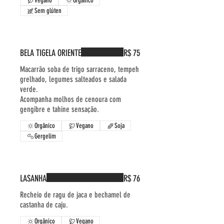
Vegano
Orgânico
Sem glúten
BELA TIGELA ORIENTE
R$ 75
Macarrão soba de trigo sarraceno, tempeh
grelhado, legumes salteados e salada
verde.
Acompanha molhos de cenoura com
gengibre e tahine sensação.
Orgânico
Vegano
Soja
Gergelim
LASANHA
R$ 76
Recheio de ragu de jaca e bechamel de
castanha de caju.
Orgânico
Vegano