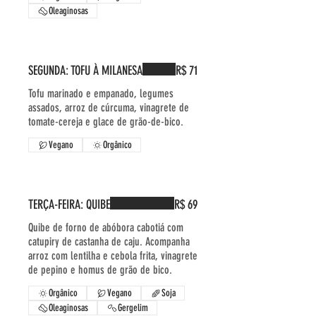
Oleaginosas
SEGUNDA: TOFU À MILANESA
R$ 71
Tofu marinado e empanado, legumes
assados, arroz de cúrcuma, vinagrete de
tomate-cereja e glace de grão-de-bico.
Vegano
Orgânico
TERÇA-FEIRA: QUIBE
R$ 69
Quibe de forno de abóbora cabotiá com
catupiry de castanha de caju. Acompanha
arroz com lentilha e cebola frita, vinagrete
de pepino e homus de grão de bico.
Orgânico
Vegano
Soja
Oleaginosas
Gergelim