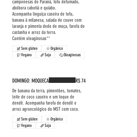
camponesas do Paraná, tofu defumado,
abóbora cabotiá e quiabo.
Acompanha linguiça caseira de tofu,
banana à milanesa, salada de couve com
laranja e pimenta dedo de moça, farofa de
castanha e arroz da terra.
Contém oleaginosas**
Sem glúten
Orgânico
Vegano
Soja
Oleaginosas
DOMINGO: MOQUECA
R$ 74
De banana da terra, pimentões, tomates,
leite de coco caseiro e um toque de
dendê. Acompanha farofa de dendê e
Sem glúten
Orgânico
Vegano
Soja