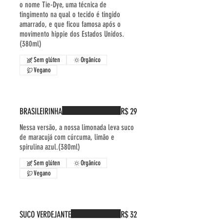
o nome Tie-Dye, uma técnica de
tingimento na qual o tecido é tingido
amarrado, e que ficou famosa após o
movimento hippie dos Estados Unidos.
(380ml)
Sem glúten
Orgânico
Vegano
BRASILEIRINHA
R$ 29
Nessa versão, a nossa limonada leva suco
de maracujá com cúrcuma, limão e
spirulina azul.(380ml)
Sem glúten
Orgânico
Vegano
SUCO VERDEJANTE
R$ 32