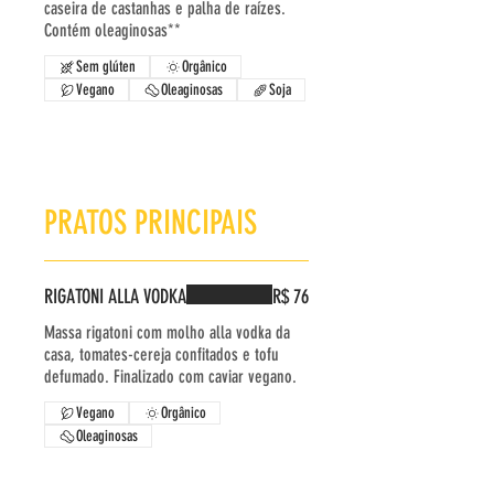
caseira de castanhas e palha de raízes.
Contém oleaginosas**
Sem glúten
Orgânico
Vegano
Oleaginosas
Soja
PRATOS PRINCIPAIS
RIGATONI ALLA VODKA
R$ 76
Massa rigatoni com molho alla vodka da
casa, tomates-cereja confitados e tofu
defumado. Finalizado com caviar vegano.
Vegano
Orgânico
Oleaginosas