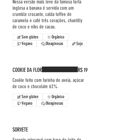
Nessa versão mais leve da famosa torta
inglesa a banana é servida com um
crumble crocante, calda toffee de
caramelo e café três corações, chantilly
de coco e nibs de cacau.
Sem glúten
Orgânico
Vegano
Oleaginosas
Soja
COOKIE DA FLOR
R$ 19
Cookie feito com farinha de aveia, açúcar
de coco e chocolate 62%.
Sem glúten
Orgânico
Vegano
Oleaginosas
SORVETE
Sorvete artesanal com base de leite de