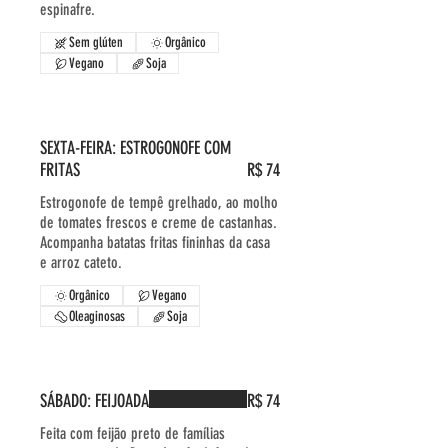
espinafre.
Sem glúten
Orgânico
Vegano
Soja
SEXTA-FEIRA: ESTROGONOFE COM
FRITAS
R$ 74
Estrogonofe de tempê grelhado, ao molho
de tomates frescos e creme de castanhas.
Acompanha batatas fritas fininhas da casa
e arroz cateto.
Orgânico
Vegano
Oleaginosas
Soja
SÁBADO: FEIJOADA
R$ 74
Feita com feijão preto de famílias