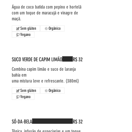
Água de coco batida com pepino e hortelã
com um toque de maracujá e vinagre de
maçã.
Sem glúten
Orgânico
Vegano
SUCO VERDE DE CAPIM LIMÃO
R$ 32
Combina capim limão e suco de laranja
bahia em
uma mistura leve e refrescante. (380ml)
Sem glúten
Orgânico
Vegano
SÓ-DA-BELA
R$ 32
Tônica, infusão de especiarias e um toque