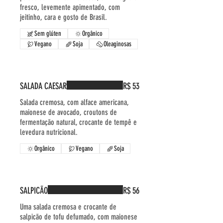
fresco, levemente apimentado, com
jeitinho, cara e gosto de Brasil.
Sem glúten
Orgânico
Vegano
Soja
Oleaginosas
SALADA CAESAR
R$ 53
Salada cremosa, com alface americana,
maionese de avocado, croutons de
fermentação natural, crocante de tempê e
levedura nutricional.
Orgânico
Vegano
Soja
SALPICÃO
R$ 56
Uma salada cremosa e crocante de
salpicão de tofu defumado, com maionese