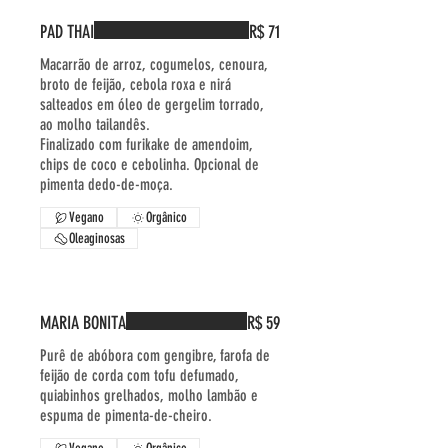
PAD THAI
R$ 71
Macarrão de arroz, cogumelos, cenoura,
broto de feijão, cebola roxa e nirá
salteados em óleo de gergelim torrado,
ao molho tailandês.
Finalizado com furikake de amendoim,
chips de coco e cebolinha. Opcional de
pimenta dedo-de-moça.
Vegano
Orgânico
Oleaginosas
MARIA BONITA
R$ 59
Purê de abóbora com gengibre, farofa de
feijão de corda com tofu defumado,
quiabinhos grelhados, molho lambão e
espuma de pimenta-de-cheiro.