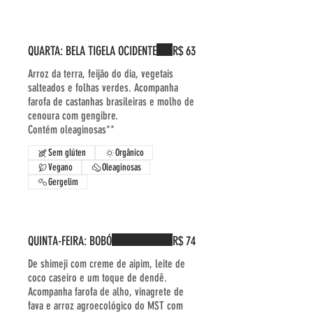
QUARTA: BELA TIGELA OCIDENTE
R$ 63
Arroz da terra, feijão do dia, vegetais
salteados e folhas verdes. Acompanha
farofa de castanhas brasileiras e molho de
cenoura com gengibre.
Contém oleaginosas**
Sem glúten
Orgânico
Vegano
Oleaginosas
Gergelim
QUINTA-FEIRA: BOBÓ
R$ 74
De shimeji com creme de aipim, leite de
coco caseiro e um toque de dendê.
Acompanha farofa de alho, vinagrete de
fava e arroz agroecológico do MST com