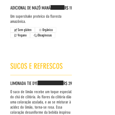
ADICIONAL DE MAZÔ MANÁ
R$ 11
Um supershake proteico da floresta
amazônica.
Sem glúten
Orgânico
Vegano
Oleaginosas
SUCOS E REFRESCOS
LIMONADA TIE DYE
R$ 29
O suco de limão recebe um toque especial
do chá de clitória. As flores da clitória dão
uma coloração azulada, e ao se misturar à
acidez do limão, torna-se rosa. Essa
coloração desuniforme da bebida inspirou