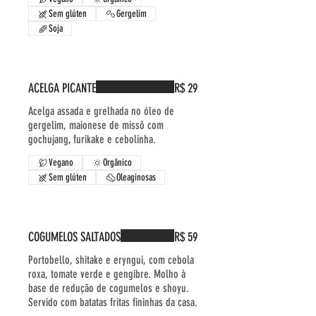
Sem glúten
Gergelim
Soja
ACELGA PICANTE
R$ 29
Acelga assada e grelhada no óleo de
gergelim, maionese de missô com
gochujang, furikake e cebolinha.
Vegano
Orgânico
Sem glúten
Oleaginosas
COGUMELOS SALTADOS
R$ 59
Portobello, shitake e eryngui, com cebola
roxa, tomate verde e gengibre. Molho à
base de redução de cogumelos e shoyu.
Servido com batatas fritas fininhas da casa.